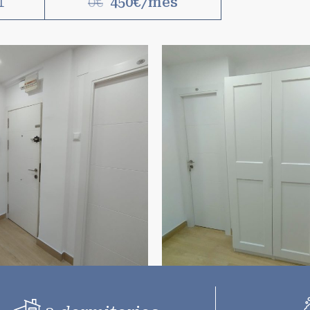
1
0€
450€/mes