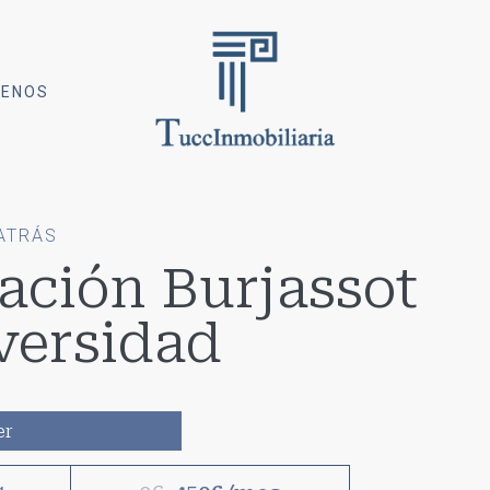
ENOS
ATRÁS
tación Burjassot
versidad
er