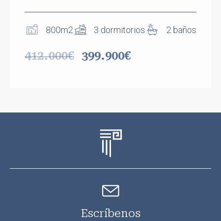
800m2
3 dormitorios
2 baños
412.000€
399.900€
Escríbenos