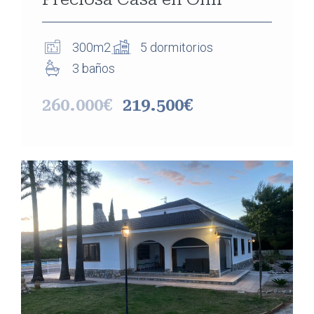
300m2
5 dormitorios
3 baños
260.000€
219.500€