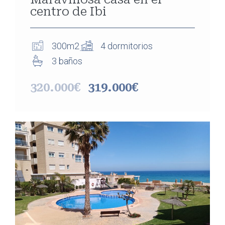
centro de Ibi
300m2
4 dormitorios
3 baños
320.000€
319.000€