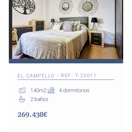
- REF: T-23011
EL CAMPELLO
140m2
4 dormitorios
2 baños
269.438€