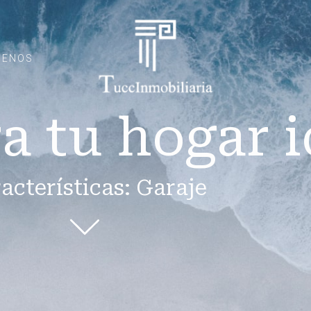
CENOS
a tu hogar i
acterísticas: Garaje