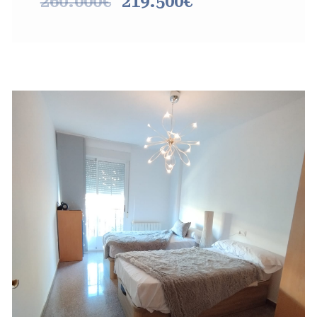
260.000€
219.500€