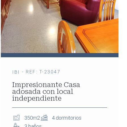
- REF: T-23047
IBI
Impresionante Casa
adosada con local
independiente
350m2
4 dormitorios
3 baños