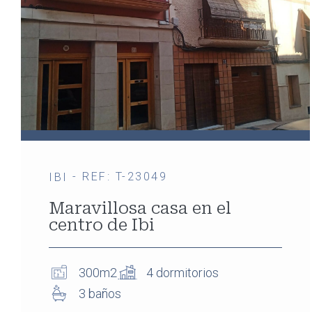
- REF: T-23049
IBI
Maravillosa casa en el
centro de Ibi
300m2
4 dormitorios
3 baños