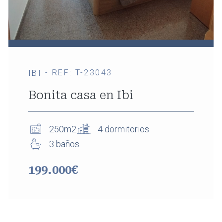
- REF: T-23043
IBI
Bonita casa en Ibi
250m2
4 dormitorios
3 baños
199.000€