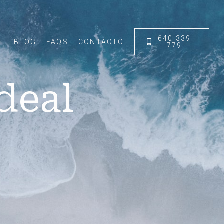
640 339
BLOG
FAQS
CONTACTO
779
deal