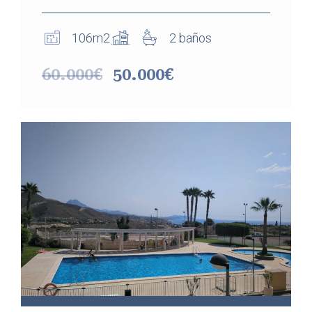
106m2
2 baños
60.000€
50.000€