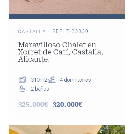
- REF: T-23030
CASTALLA
Maravilloso Chalet en
Xorret de Catí, Castalla,
Alicante.
310m2
4 dormitorios
2 baños
325.000€
320.000€