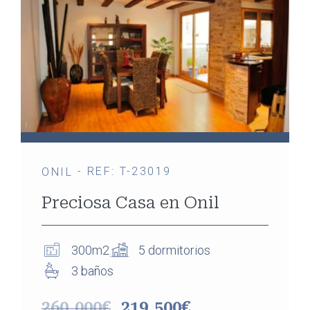
- REF: T-23019
ONIL
Preciosa Casa en Onil
300m2
5 dormitorios
3 baños
260.000€
219.500€