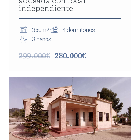
adosada con local
independiente
350m2
4 dormitorios
3 baños
299.000€
280.000€