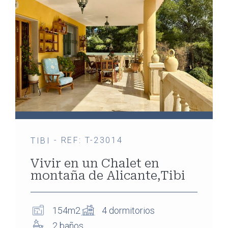
- REF: T-23014
TIBI
Vivir en un Chalet en
montaña de Alicante,Tibi
154m2
4 dormitorios
2 baños