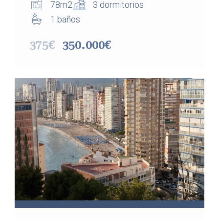
78m2
3 dormitorios
1 baños
375€
350.000€