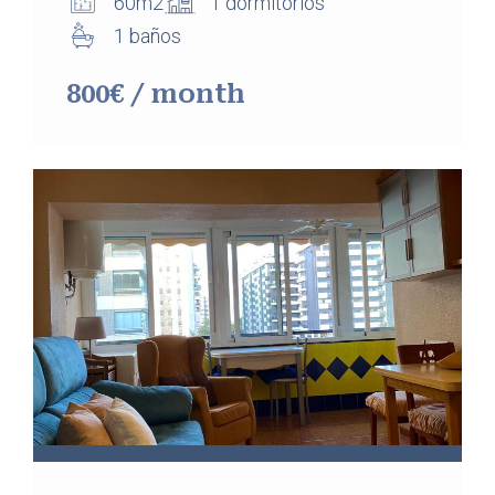
60m2
1 dormitorios
1 baños
800€ / month