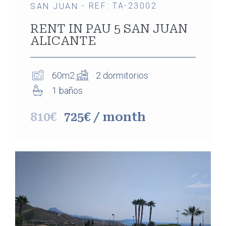
- REF: TA-23002
SAN JUAN
RENT IN PAU 5 SAN JUAN
ALICANTE
60m2
2 dormitorios
1 baños
810€
725€ / month