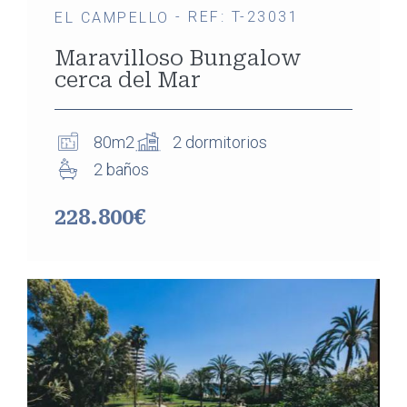
- REF: T-23031
EL CAMPELLO
Maravilloso Bungalow
cerca del Mar
80m2
2 dormitorios
2 baños
228.800€