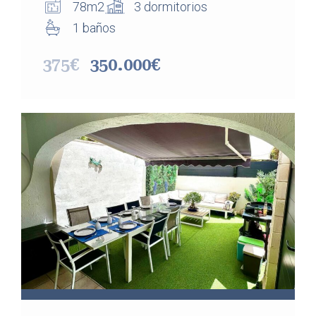
78m2
3 dormitorios
1 baños
375€
350.000€