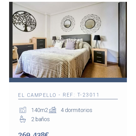
- REF: T-23011
EL CAMPELLO
140m2
4 dormitorios
2 baños
269.438€