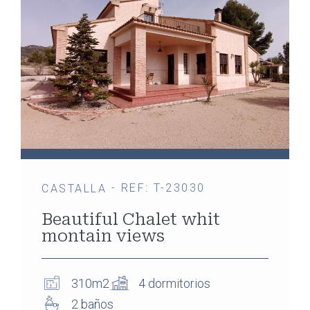
- REF: T-23030
CASTALLA
Beautiful Chalet whit
montain views
310m2
4 dormitorios
2 baños